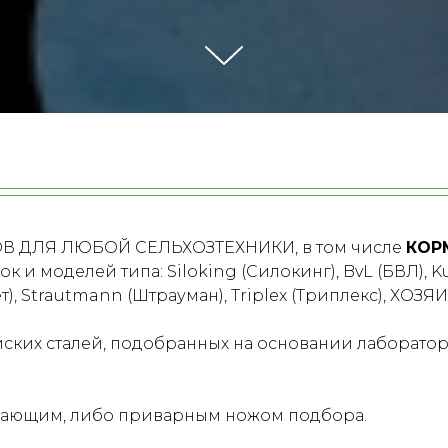
 ДЛЯ ЛЮБОЙ СЕЛЬХОЗТЕХНИКИ, в том числе
КОР
к и моделей типа: Siloking (Силокинг), BvL (БВЛ), Ku
лет), Strautmann (Штрауман), Triplex (Триплекс), ХОЗ
ских сталей, подобранных на основании лаборатор
вающим, либо приварным ножом подбора.