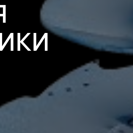
Я
ИКИ