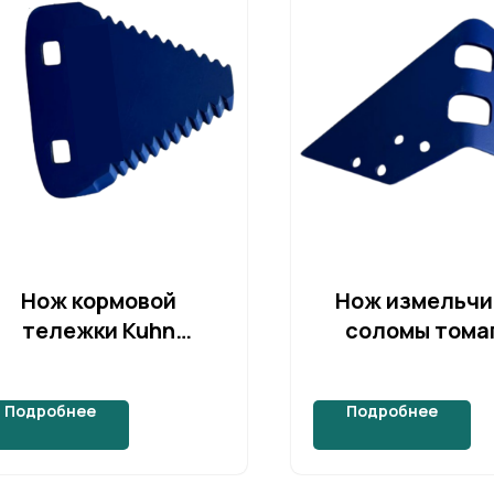
Нож кормовой
Нож измельчи
тележки Kuhn
соломы тома
(A7153031)
(Tomahawk) S
Подробнее
Подробнее