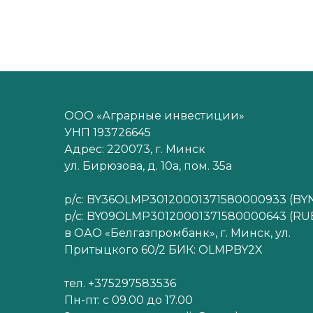
ООО «Аграрные инвестиции»
УНП 193726645
Адрес: 220073, г. Минск
ул. Бирюзова, д. 10а, пом. 35а
р/с: BY36OLMP30120001371580000933 (BY
р/с: BY09OLMP30120001371580000643 (RU
в ОАО «Белгазпромбанк», г. Минск, ул.
Притыцкого 60/2 БИК: OLMPBY2X
тел. +375297583536
Пн-пт: с 09.00 до 17.00