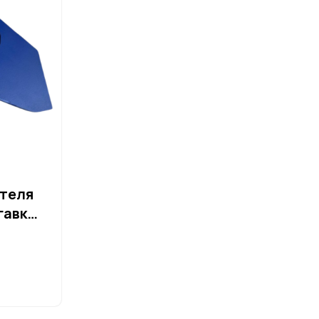
теля
гавк
C1699