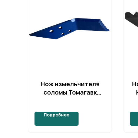
Нож измельчителя
Н
соломы Томагавк
(Tomahawk) SC1012
Подробнее