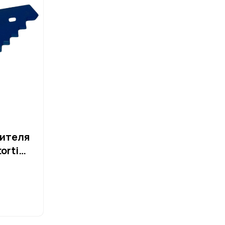
ителя
orti
орти)