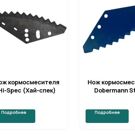
ож кормосмесителя
Нож кормосмес
Hi-Spec (Хай-спек)
Dobermann St
(Доберман Ст
Подробнее
Подробнее