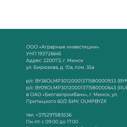
ООО «Аграрные инвестиции»
УНП 193726645
Адрес: 220073, г. Минск
ул. Бирюзова, д. 10а, пом. 35а
р/с: BY36OLMP30120001371580000933 (BY
р/с: BY09OLMP30120001371580000643 (RU
в ОАО «Белгазпромбанк», г. Минск, ул.
Притыцкого 60/2 БИК: OLMPBY2X
тел. +375297583536
Пн-пт: с 09.00 до 17.00