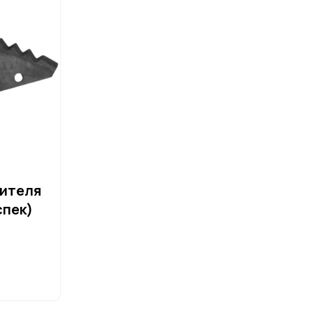
ителя
спек)