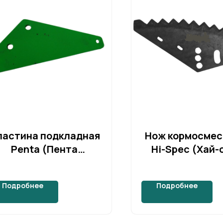
ластина подкладная
Нож кормосмес
Penta (Пента
Hi-Spec (Хай-
агрессор)
Подробнее
Подробнее