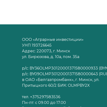
ООО «Аграрные инвестиции»
УНП 193726645
Адрес: 220073, г. Минск
ул. Бирюзова, д. 10а, пом. 35а
р/с: BY36OLMP30120001371580000933 (BY
р/с: BY09OLMP30120001371580000643 (RU
в ОАО «Белгазпромбанк», г. Минск, ул.
Притыцкого 60/2 БИК: OLMPBY2X
тел. +375297583536
Пн-пт: с 09.00 до 17.00