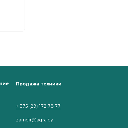
C1013
ние
Продажа техники
+ 375 (29) 172 78 77
zamdir@agra.by