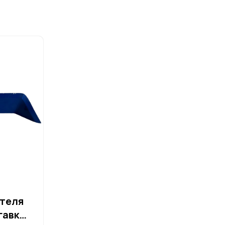
теля
гавк