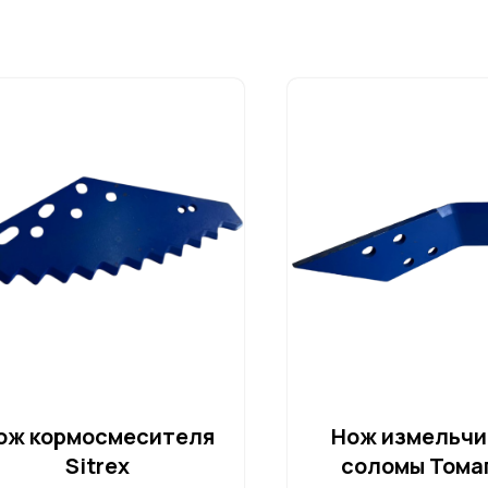
ож кормосмесителя
Нож измельчи
Sitrex
соломы Тома