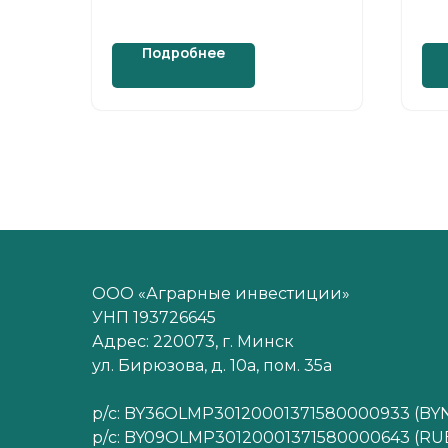
А
Подробнее
ООО «Аграрные инвестиции»
УНП 193726645
Адрес: 220073, г. Минск
ул. Бирюзова, д. 10а, пом. 35а
р/с: BY36OLMP30120001371580000933 (BY
р/с: BY09OLMP30120001371580000643 (RU