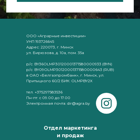
ООО «Аграрные инвестиции»
УНП 193726645
Адрес: 220073, г. Минск
ул. Бирюзова, д. 10а, пом. 35а
р/с: BY36OLMP30120001371580000933 (BYN)
р/с: BY09OLMP30120001371580000643 (RUB)
в ОАО «Белгазпромбанк», г. Минск, ул.
Притыцкого 60/2 БИК: OLMPBY2X
тел. +375297583536
Пн-пт: с 09.00 до 17.00
Электронная почта: dir@agra.by
Отдел маркетинга
и продаж