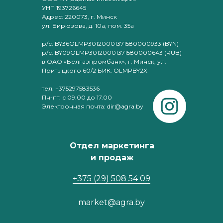
УНП 193726645
Адрес: 220073, г. Минск
ул. Бирюзова, д. 10а, пом. 35а
р/с: BY36OLMP30120001371580000933 (BYN)
р/с: BY09OLMP30120001371580000643 (RUB)
в ОАО «Белгазпромбанк», г. Минск, ул.
Притыцкого 60/2 БИК: OLMPBY2X
тел. +375297583536
Пн-пт: с 09.00 до 17.00
Электронная почта: dir@agra.by
Отдел маркетинга
и продаж
+375 (29) 508 54 09
market@agra.by