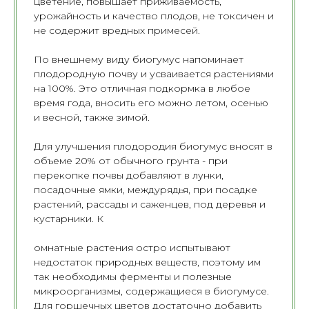
цветение, повышает приживаемость,
урожайность и качество плодов, не токсичен и
не содержит вредных примесей.
По внешнему виду биогумус напоминает
плодородную почву и усваивается растениями
на 100%. Это отличная подкормка в любое
время года, вносить его можно летом, осенью
и весной, также зимой.
Для улучшения плодородия биогумус вносят в
объеме 20% от обычного грунта - при
перекопке почвы добавляют в лунки,
посадочные ямки, междурядья, при посадке
растений, рассады и саженцев, под деревья и
кустарники. К
омнатные растения остро испытывают
недостаток природных веществ, поэтому им
так необходимы ферменты и полезные
микроорганизмы, содержащиеся в биогумусе.
Для горшечных цветов достаточно добавить