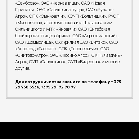
«Демброво», ОАО «Чернавчицы», ОАО «Новая
Припять», ОАО «Савушкина пуща», ОАО «Ружаны-
Агро», СПК «Сынковичи», КСУП «Больтишки», РУСП
«Массоляны», агрокомплексы им. Шмырева и им.
Сильницкого и МТК «Яновичи» ОАО «Витебская
бройлерная птицефабрика», ОАО «Агронеманский»,
ОАО «Щомыслица», СХК филиал ЗАО «Витэкс», ОАО
«Агро-сад «Рассвет», СПК «Доропеевичи», ОАО
«Снитово-Агро», ОАО «Люсино Агро», СУП «Лаздуны-
Агро», СУП «Савушкино», СУП «Вядерево» и многие
другие.
Для сотрудничества звоните по телефону + 375
29 758 3536, +375 29 172 78 77