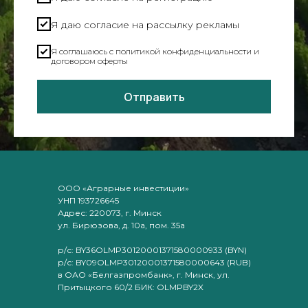
Я даю согласие на рассылку рекламы
Я соглашаюсь c политикой конфиденциальности и
договором оферты
Отправить
ООО «Аграрные инвестиции»
УНП 193726645
Адрес: 220073, г. Минск
ул. Бирюзова, д. 10а, пом. 35а
р/с: BY36OLMP30120001371580000933 (BYN)
р/с: BY09OLMP30120001371580000643 (RUB)
в ОАО «Белгазпромбанк», г. Минск, ул.
Притыцкого 60/2 БИК: OLMPBY2X