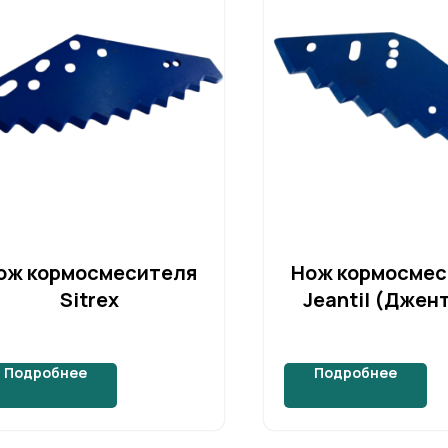
ож кормосмесителя
Нож кормосмес
Sitrex
Jeantil (Джен
Подробнее
Подробнее