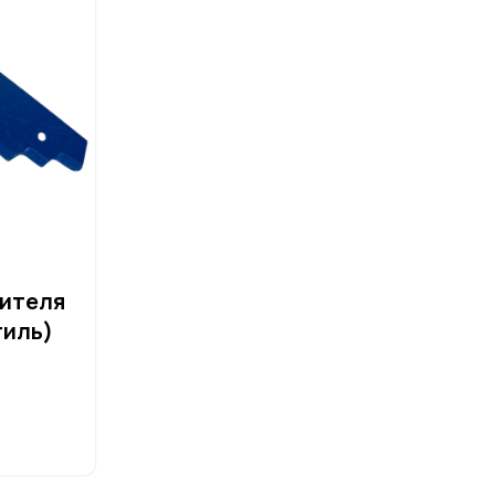
ителя
тиль)