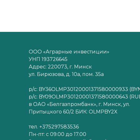
ООО «Аграрные инвестиции»
УНП 193726645
Адрес: 220073, г. Минск
ул. Бирюзова, д. 10а, пом. 35а
р/с: BY36OLMP30120001371580000933 (BY
р/с: BY09OLMP30120001371580000643 (RU
в ОАО «Белгазпромбанк», г. Минск, ул.
Притыцкого 60/2 БИК: OLMPBY2X
тел. +375297583536
Пн-пт: с 09.00 до 17.00