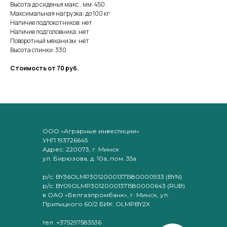
Высота до сиденья макс., мм: 450
Максимальная нагрузка: до 100 кг
Наличие подлокотников: нет
Наличие подголовника: нет
Поворотный механизм: нет
Высота спинки: 330
Стоимость от 70 руб.
ООО «Аграрные инвестиции»
УНП 193726645
Адрес: 220073, г. Минск
ул. Бирюзова, д. 10а, пом. 35а
р/с: BY36OLMP30120001371580000933 (BYN)
р/с: BY09OLMP30120001371580000643 (RUB)
в ОАО «Белгазпромбанк», г. Минск, ул.
Притыцкого 60/2 БИК: OLMPBY2X
тел. +375297583536