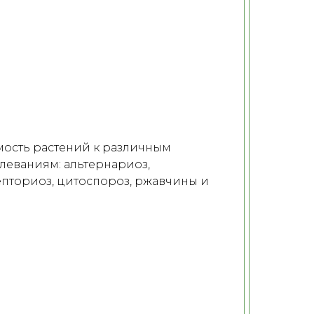
мость растений к различным
леваниям: альтернариоз,
септориоз, цитоспороз, ржавчины и