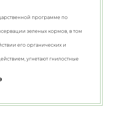
ударственной программе по
сервации зеленых кормов, в том
ствии его органических и
ействием, угнетают гнилостные
9