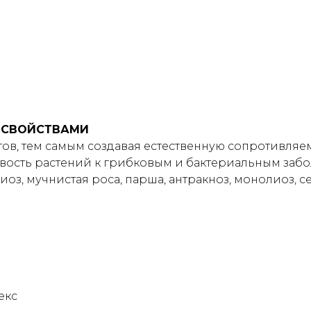
 СВОЙСТВАМИ
в, тем самым создавая естественную сопротивляе
ость растений к грибковым и бактериальным забо
оз, мучнистая роса, парша, антракноз, монолиоз, 
екс