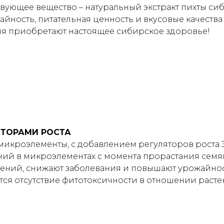
ующее вещество – натуральный экстракт пихты си
йность, питательная ценность и вкусовые качества
ия приобретают настоящее сибирское здоровье!
ТОРАМИ РОСТА
икроэлементы, с добавлением регуляторов роста Э
ий в микроэлементах с момента прорастания семян
стений, снижают заболевания и повышают урожайно
я отсутствие фитотоксичности в отношении растен