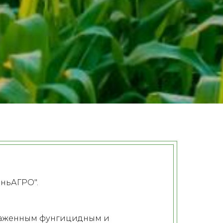
ньАГРО".
ыраженным фунгицидным и