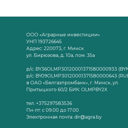
ООО «Аграрные инвестиции»
УНП 193726645
Адрес: 220073, г. Минск
ул. Бирюзова, д. 10а, пом. 35а
р/с: BY36OLMP30120001371580000933 (BY
р/с: BY09OLMP30120001371580000643 (RU
в ОАО «Белгазпромбанк», г. Минск, ул.
Притыцкого 60/2 БИК: OLMPBY2X
тел. +375297583536
Пн-пт: с 09.00 до 17.00
Электронная почта: dir@agra.by