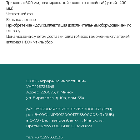
Три ковша: 600 мм, планировочный и ковш траншейный( узкий - 400
мм)
Челюстной ковш
Вилы паллетные
Приобретение и доукомплектация дополнительным оборудованием по
запросу.
Цена указана с учетом доставки, оплатой всех таможенных платежей,
включая НДС и Утиль.сбор
ООО «Аграрные инвестиции»
УНП 193726645
Адрес: 220073, г. Минск
ул. Бирюзова, д. 10а, пом. 35а
р/с: BY36OLMP30120001371580000933 (BYN)
р/с: BY09OLMP30120001371580000643 (RUB)
в ОАО «Белгазпромбанк», г. Минск, ул.
Притыцкого 60/2 БИК: OLMPBY2X
тел. +375297583536