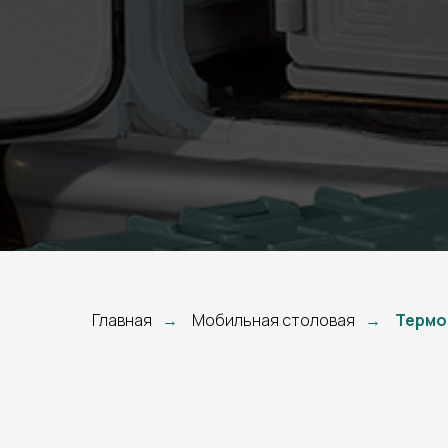
Главная
Мобильная столовая
Термо
→
→